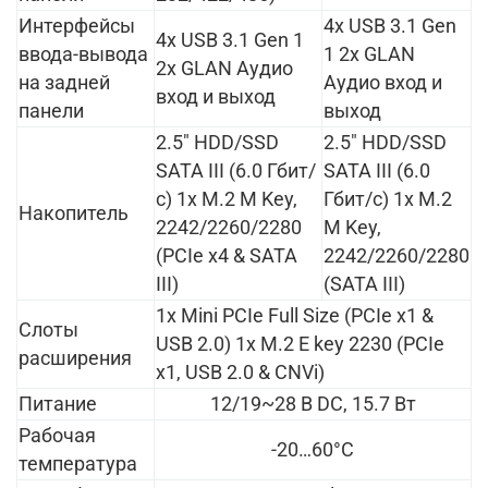
Интерфейсы
4x USB 3.1 Gen
4x USB 3.1 Gen 1
ввода-вывода
1 2x GLAN
2x GLAN Аудио
на задней
Аудио вход и
вход и выход
панели
выход
2.5" HDD/SSD
2.5" HDD/SSD
SATA III (6.0 Гбит/
SATA III (6.0
с) 1x M.2 M Key,
Гбит/с) 1x M.2
Накопитель
2242/2260/2280
M Key,
(PCIe x4 & SATA
2242/2260/2280
III)
(SATA III)
1x Mini PCIe Full Size (PCIe x1 &
Слоты
USB 2.0) 1x M.2 E key 2230 (PCIe
расширения
x1, USB 2.0 & CNVi)
Питание
12/19~28 В DC, 15.7 Вт
Рабочая
-20…60°C
температура