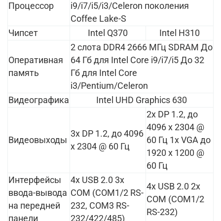
Процессор
i9/i7/i5/i3/Celeron поколения
Coffee Lake-S
Чипсет
Intel Q370
Intel H310
2 слота DDR4 2666 МГц SDRAM До
Оперативная
64 Гб для Intel Core i9/i7/i5 До 32
память
Гб для Intel Core
i3/Pentium/Celeron
Видеографика
Intel UHD Graphics 630
2x DP 1.2, до
4096 x 2304 @
3x DP 1.2, до 4096
Видеовыходы
60 Гц 1x VGA до
x 2304 @ 60 Гц
1920 x 1200 @
60 Гц
Интерфейсы
4x USB 2.0 3x
4x USB 2.0 2x
ввода-вывода
COM (COM1/2 RS-
COM (COM1/2
на передней
232, COM3 RS-
RS-232)
панели
232/422/485)