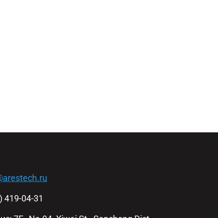
@arestech.ru
5) 419-04-31