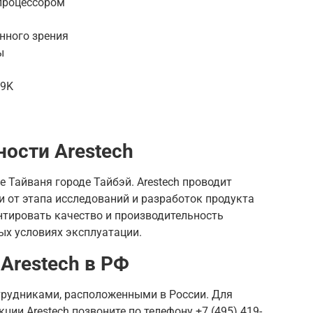
процессором
нного зрения
ы
69K
ости Arestech
 Тайваня городе Тайбэй. Arestech проводит
и от этапа исследований и разработок продукта
антировать качество и производительность
ых условиях эксплуатации.
Arestech в РФ
трудниками, расположенными в России. Для
ии Arestech позвоните по телефону +7 (495) 419-