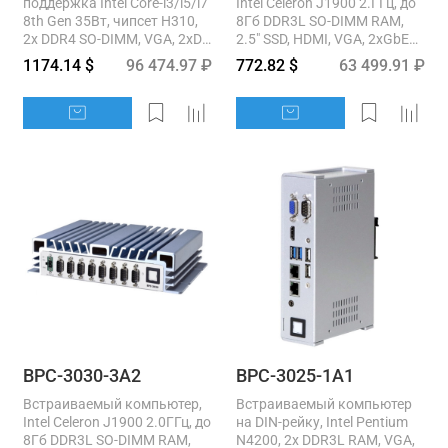
поддержка Intel Core-i3/i5/i7
Intel Celeron J1900 2.ГГц, до
8th Gen 35Вт, чипсет H310,
8Гб DDR3L SO-DIMM RAM,
2x DDR4 SO-DIMM, VGA, 2xDP,
2.5" SSD, HDMI, VGA, 2xGbE
4xUSB 3.1, 4xUSB2.0, 2xRS-
LAN, 2xUSB3.0, 2xUSB 2.0,...
1174.14 $
96 474.97 ₽
772.82 $
63 499.91 ₽
232, 1xRS232-/422/485,...
BPC-3030-3A2
BPC-3025-1A1
Встраиваемый компьютер,
Встраиваемый компьютер
Intel Celeron J1900 2.0ГГц, до
на DIN-рейку, Intel Pentium
8Гб DDR3L SO-DIMM RAM,
N4200, 2x DDR3L RAM, VGA,