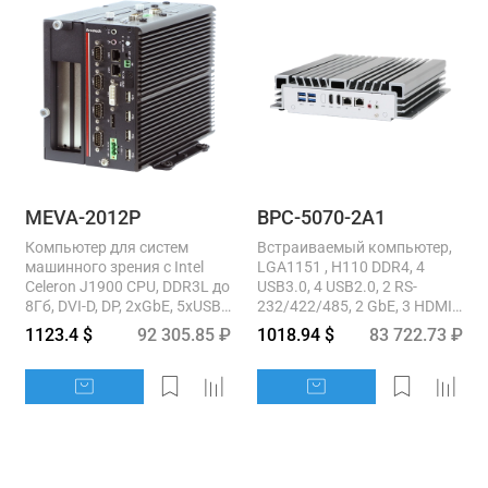
MEVA-2012P
BPC-5070-2A1
Компьютер для систем
Встраиваемый компьютер,
машинного зрения с Intel
LGA1151 , H110 DDR4, 4
Celeron J1900 CPU, DDR3L до
USB3.0, 4 USB2.0, 2 RS-
8Гб, DVI-D, DP, 2xGbE, 5xUSB,
232/422/485, 2 GbE, 3 HDMI,
6xRS232/422/485, 2xmSATA,
RAID 0/1, DC 12~24V,...
1123.4 $
92 305.85 ₽
1018.94 $
83 722.73 ₽
2x2.5"...