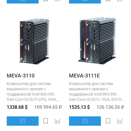
MEVA-3110
MEVA-3111E
Компьютер для систем
Компьютер для систем
машинного зрения с
машинного зрения с
поддержкой Intel 8th/9th
поддержкой Intel 8th/9th
Gen Core i3/i5/i7 CPU, VGA,
Gen Core i3/i5/i7, VGA, DVI-D,
DVI-D, DP, 3xGbE, 8xUSB,
DP, 3xGbE, 8xUSB,
1338.68 $
109 994.65 ₽
1535.13 $
126 136.26 ₽
6xRS232/422/485,
6xRS232/422/485, 2xmSATA,
2xmSATA,...
4x2.5"...