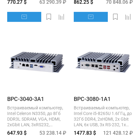
770.27 $
63 290.39 ₽
862.25 $
70 848.06 ₽
full-size mini PCIe, SATA2,...
32bit DIO, SATA2, M.2...
BPC-3040-3A1
BPC-3080-1A1
Встраиваемый компьютер,
Встраиваемый компьютер,
Intel Celeron N3350, до 8Гб
Intel Core i5-8265U 1.6ГГц, до
DDR3L SDRAM, VGA, HDMI,
32Гб DDR4, 2xHDMI, 2x Gbit
2xGbit LAN, 3xRS232,
LAN, 6x USB, 3x RS-232, 1x
1xRS232/422/485, 6xUSB,
RS-232/422/485, Line-Out,...
647.93 $
53 238.14 ₽
1477.83 $
121 428.12 ₽
SATA2, M.2 2242, full...