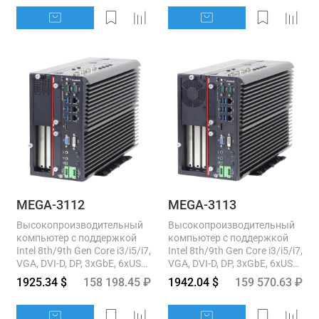
MEGA-3112
MEGA-3113
Высокопроизводительный
Высокопроизводительный
компьютер с поддержкой
компьютер с поддержкой
Intel 8th/9th Gen Core i3/i5/i7,
Intel 8th/9th Gen Core i3/i5/i7,
VGA, DVI-D, DP, 3xGbE, 6xUSB
VGA, DVI-D, DP, 3xGbE, 6xUSB
3.2, 6xRS232/422/485, 2x
3.2, 6xRS232/422/485, 2x
1925.34 $
158 198.45 ₽
1942.04 $
159 570.63 ₽
mSATA, 4x2.5" SATA,...
mSATA, 4x2.5" SATA,...