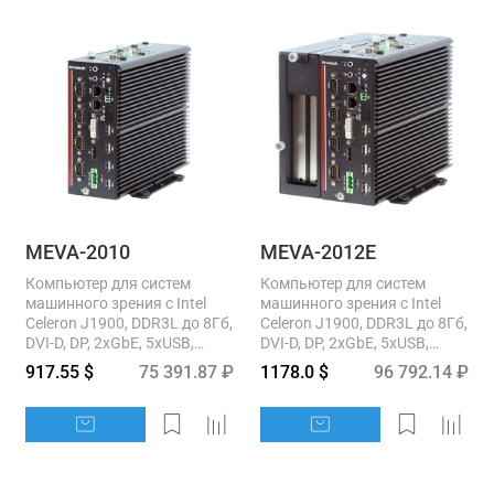
MEVA-2010
MEVA-2012E
Компьютер для систем
Компьютер для систем
машинного зрения с Intel
машинного зрения с Intel
Celeron J1900, DDR3L до 8Гб,
Celeron J1900, DDR3L до 8Гб,
DVI-D, DP, 2xGbE, 5xUSB,
DVI-D, DP, 2xGbE, 5xUSB,
6xRS232/422/485, 2xmSATA,
6xRS232/422/485, 2xmSATA,
917.55 $
75 391.87 ₽
1178.0 $
96 792.14 ₽
2x2.5" SATA,...
2x2.5" SATA,...