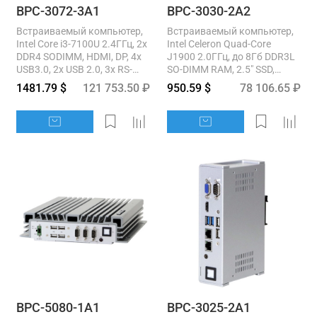
BPC-3072-3A1
BPC-3030-2A2
Встраиваемый компьютер,
Встраиваемый компьютер,
Intel Core i3-7100U 2.4ГГц, 2x
Intel Celeron Quad-Core
DDR4 SODIMM, HDMI, DP, 4x
J1900 2.0ГГц, до 8Гб DDR3L
USB3.0, 2x USB 2.0, 3x RS-
SO-DIMM RAM, 2.5" SSD,
232, 1x RS-232/422/485,...
HDMI, VGA, 2xGbE LAN,
1481.79 $
121 753.50 ₽
950.59 $
78 106.65 ₽
2xUSB3.0, 2xUSB...
BPC-5080-1A1
BPC-3025-2A1