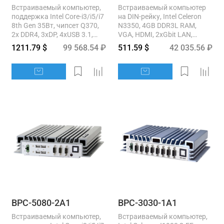
Встраиваемый компьютер,
Встраиваемый компьютер
поддержка Intel Core-i3/i5/i7
на DIN-рейку, Intel Celeron
8th Gen 35Вт, чипсет Q370,
N3350, 4GB DDR3L RAM,
2x DDR4, 3xDP, 4xUSB 3.1,
VGA, HDMI, 2xGbit LAN,
4xUSB2.0, 2xRS-232, 2xGbE,
1xRS232, 1xRS232/422/485,
1211.79 $
99 568.54 ₽
511.59 $
42 035.56 ₽
Line out,...
4xUSB, 9..36V DC-In,
-20..+60C...
BPC-5080-2A1
BPC-3030-1A1
Встраиваемый компьютер,
Встраиваемый компьютер,