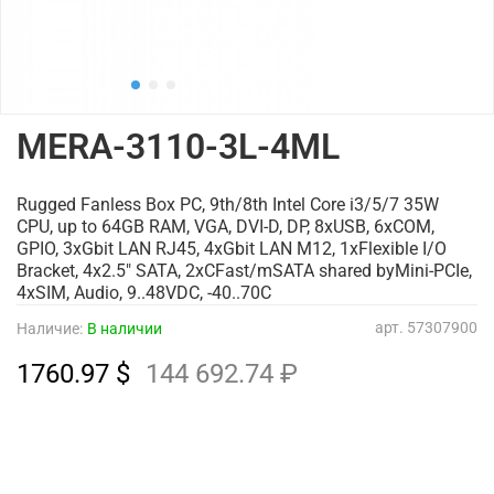
MERA-3110-3L-4ML
Rugged Fanless Box PC, 9th/8th Intel Core i3/5/7 35W
CPU, up to 64GB RAM, VGA, DVI-D, DP, 8xUSB, 6xCOM,
GPIO, 3xGbit LAN RJ45, 4xGbit LAN M12, 1xFlexible I/O
Bracket, 4x2.5" SATA, 2xCFast/mSATA shared byMini-PCIe,
4xSIM, Audio, 9..48VDC, -40..70C
арт.
57307900
Наличие:
В наличии
1760.97 $
144 692.74 ₽